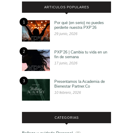
ARTICULOS POPULARES
1
Por qué (en serio) no puedes
perderte nuestra PXP’26
29 junio, 2026
2
PXP’26 | Cambia tu vida en un
fin de semana
17 junio, 2026
3
Presentamos la Academia de
Bienestar Partner.Co
10 febrero, 2026
CATEGORIAS
Belleza y cuidado Personal
(8)