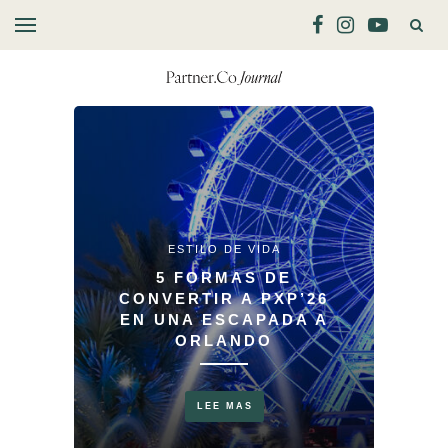
ESTILO DE VIDA
R?
5 FORMAS DE
PO
 EN
CONVERTIR A PXP’26
NO 
ÓN
EN UNA ESCAPADA A
ISMO
ORLANDO
LEE MAS