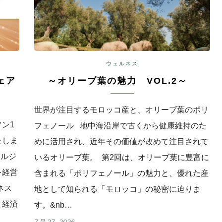
ウェルネス
ェア
～オリーブ葉の魅力 VOL.2～
世界が注目するモロッコ産と、オリーブ葉のポリ
ン1
フェノール 地中海沿岸で古くから健康維持のた
たしま
めに活用され、近年その価値が改めて注目されて
ョルジ
いるオリーブ葉。 第2回は、オリーブ葉に豊富に
を経営
含まれる「ポリフェノール」の魅力と、優れた産
ネス
地として知られる「モロッコ」の秘密に迫りま
と経済
す。&nb…