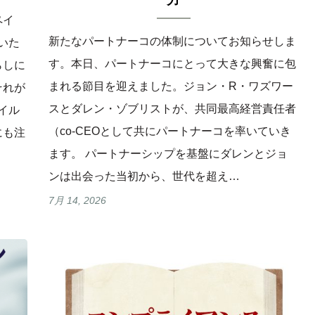
力
ペイ
新たなパートナーコの体制についてお知らせしま
いた
す。本日、パートナーコにとって大きな興奮に包
らしに
まれる節目を迎えました。ジョン・R・ワズワー
それが
スとダレン・ゾブリストが、共同最高経営責任者
イル
（co-CEOとして共にパートナーコを率いていき
にも注
ます。 パートナーシップを基盤にダレンとジョ
ンは出会った当初から、世代を超え…
7月 14, 2026