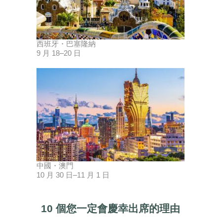
西班牙・巴塞隆納
9 月 18–20 日
中國・澳門
10 月 30 日–11 月 1 日
10 個您一定會慶幸出席的理由