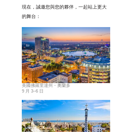
現在，誠邀您與您的夥伴，一起站上更大
的舞台：
美國佛羅里達州・奧蘭多
9 月 3–6 日