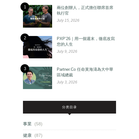
1
兩位創辦人，正式擔任聯席首席
執行官
July 15, 2026
2
PXP’26｜用一個週末，徹底改寫
您的人生
July 9, 2026
3
Partner.Co 任命黃海濤為大中華
區域總裁
July 3, 2026
分类目录
事業
(58)
健康
(87)