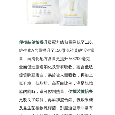
便攜裝健怡餐
升級配方總熱量降低至116、
維生素A含量提升至150微克視黃醇活性當
量，而消化配方含量更提升至8200毫克，
全面促進腸道消化及營養吸收。蘊含低敏
優質豌豆蛋白，易於被人體吸收，再加上
低升糖、低脂肪、高蛋白比例，滿足飢餓
感的同時，還可控制熱量。
便攜裝健怡餐
更改良了鎂源，再添加螯合鎂、低聚果糖
及益生菌植物乳桿菌，對腸道健康非常有