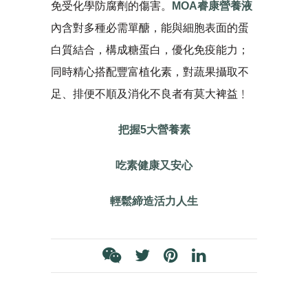
免受化學防腐劑的傷害。
MOA睿康營養液
內含對多種必需單醣，能與細胞表面的蛋
白質結合，構成糖蛋白，優化免疫能力；
同時精心搭配豐富植化素，對蔬果攝取不
足、排便不順及消化不良者有莫大裨益﹗
把握5大營養素
吃素健康又安心
輕鬆締造活力人生