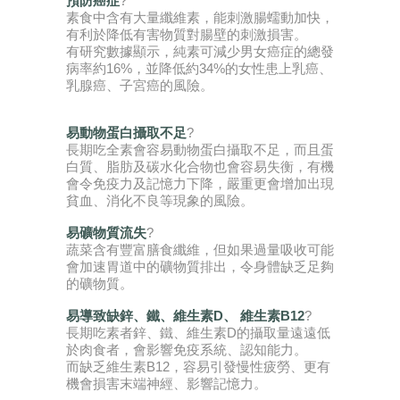
預防癌症
?
素食中含有大量纖維素，能刺激腸蠕動加快，
有利於降低有害物質對腸壁的刺激損害。
有研究數據顯示，純素可減少男女癌症的總發
病率約16%，並降低約34%的女性患上乳癌、
乳腺癌、子宮癌的風險。
易動物蛋白攝取不足
?
長期吃全素會容易動物蛋白攝取不足，而且蛋
白質、脂肪及碳水化合物也會容易失衡，有機
會令免疫力及記憶力下降，嚴重更會增加出現
貧血、消化不良等現象的風險。
易礦物質流失
?
蔬菜含有豐富膳食纖維，但如果過量吸收可能
會加速胃道中的礦物質排出，令身體缺乏足夠
的礦物質。
易導致缺鋅、鐵、維生素D、 維生素B12
?
長期吃素者鋅、鐵、維生素D的攝取量遠遠低
於肉食者，會影響免疫系統、認知能力。
而缺乏維生素B12，容易引發慢性疲勞、更有
機會損害末端神經、影響記憶力。