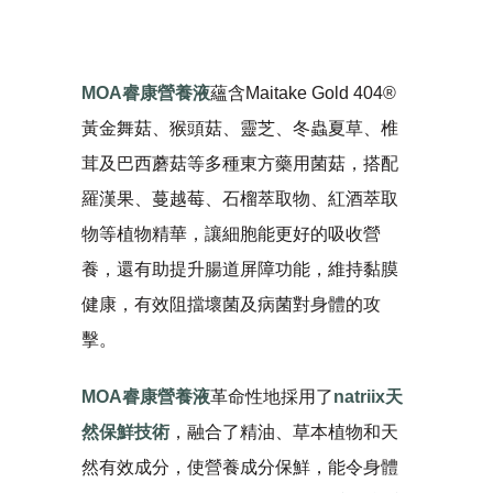
MOA睿康營養液
蘊含Maitake Gold 404®
黃金舞菇、猴頭菇、靈芝、冬蟲夏草、椎
茸及巴西蘑菇等多種東方藥用菌菇，搭配
羅漢果、蔓越莓、石榴萃取物、紅酒萃取
物等植物精華，讓細胞能更好的吸收營
養，還有助提升腸道屏障功能，維持黏膜
健康，有效阻擋壞菌及病菌對身體的攻
擊。
MOA睿康營養液
革命性地採用了
natriix天
然保鮮技術
，融合了精油、草本植物和天
然有效成分，使營養成分保鮮，能令身體