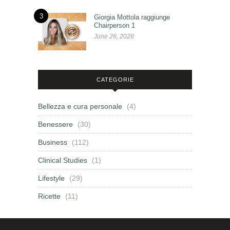
3
Giorgia Mottola raggiunge
Chairperson 1
June 26, 2026
CATEGORIE
Bellezza e cura personale
(4)
Benessere
(30)
Business
(112)
Clinical Studies
(1)
Lifestyle
(29)
Ricette
(11)