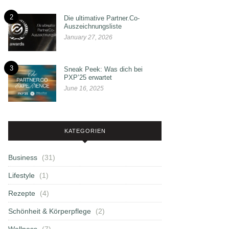
2
Die ultimative Partner.Co-
Auszeichnungsliste
January 27, 2026
3
Sneak Peek: Was dich bei
PXP’25 erwartet
June 16, 2025
KATEGORIEN
Business
(31)
Lifestyle
(1)
Rezepte
(4)
Schönheit & Körperpflege
(2)
Wellness
(7)