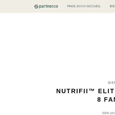
PAGE D\\\\\\\’ACCUEIL
BI
BIE
NUTRIFII™ ELI
8 F
date po