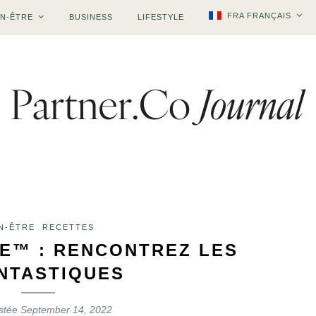
FRA FRANÇAIS
EN-ÊTRE
BUSINESS
LIFESTYLE
N-ÊTRE
RECETTES
TE™ : RENCONTREZ LES
ANTASTIQUES
stée
September 14, 2022