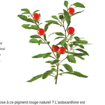
ir
insi
e
.
ose à ce pigment rouge naturel ? L’astaxanthine est