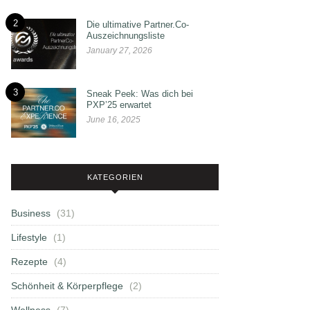
2
Die ultimative Partner.Co-
Auszeichnungsliste
January 27, 2026
3
Sneak Peek: Was dich bei
PXP’25 erwartet
June 16, 2025
KATEGORIEN
Business
(31)
Lifestyle
(1)
Rezepte
(4)
Schönheit & Körperpflege
(2)
Wellness
(7)