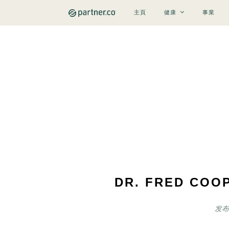
主頁
健康
事業
DR. FRED C
发