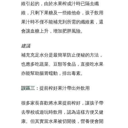
維引起的，由於水果榨成汁時已隔去纖
維，只剩下果糖及一些維他命，孩子飲用
果汁時不僅不能補充到所需的纖維素，還
會讓血糖上升，增加肥胖風險。
建議
補充充足水分是最簡單防止便秘的方法，
也應多吃蔬菜、豆類等食品，直接吃水果
亦能幫助腸胃蠕動，排出毒素。
誤區三：
提前榨好果汁帶出外飲用
很多家長喜歡將水果提前榨好，讓孩子帶
去學校或遊玩時飲用，認為這樣方便又健
康。但其實當水果被切開後，營養便會開