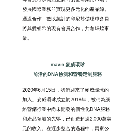
發展國際業務並實現更多元化的產品線。
通過合作，數以萬計的印尼莎儂環球會員
將與愛睿希的現有會員合作，共創輝煌事
業。
mavie
麥威環球
前沿的DNA檢測和營養定制服務
2020年6月15日，我們迎來了麥威環球的
加入。麥威環球成立於2018年，被稱為網
絡營銷行業中尚未開發的個性化DNA服務
和產品領域的先驅，已創造超過2,000萬美
元的收入。在逐步整合的過程中，兩家公