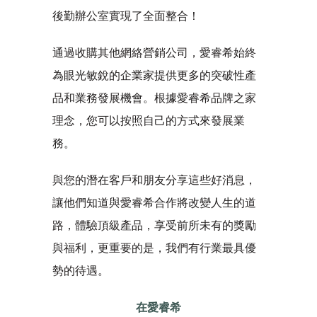
後勤辦公室實現了全面整合！
通過收購其他網絡營銷公司，愛睿希始終
為眼光敏銳的企業家提供更多的突破性產
品和業務發展機會。根據愛睿希品牌之家
理念，您可以按照自己的方式來發展業
務。
與您的潛在客戶和朋友分享這些好消息，
讓他們知道與愛睿希合作將改變人生的道
路，體驗頂級產品，享受前所未有的獎勵
與福利，更重要的是，我們有行業最具優
勢的待遇。
在愛睿希