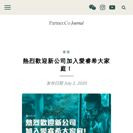
事業
熱烈歡迎新公司加入愛睿希大家
庭！
发布日期
July 2, 2020