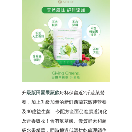
升
級版田園果蔬飲
每杯保留近2斤蔬菜營
養，加上升級加量的新鮮西蘭花嫩芽營養
及40億益生菌，令配方全面促進腸道消化
及營養吸收﹗含有氨基酸、優質酵素和超
級水果精華，同時通過低溫烘乾處理鎖住