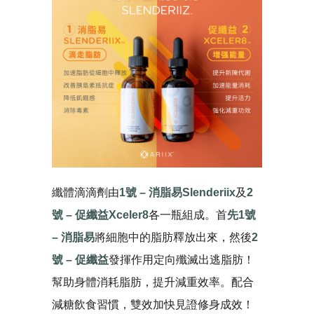
纖體滴滴劑由
1號 – 消脂易Slenderiix
及
2
號 – 促纖益Xceler8
各一瓶組成。首
先1號
– 消脂易
將細胞中的脂肪釋放出來，然後
2
號 – 促纖益
發揮作用定向殲滅出逃脂肪！
幫助身體消耗脂肪，提升減重效率。配合
減糖飲食習慣，雙效加快見證修身成效！