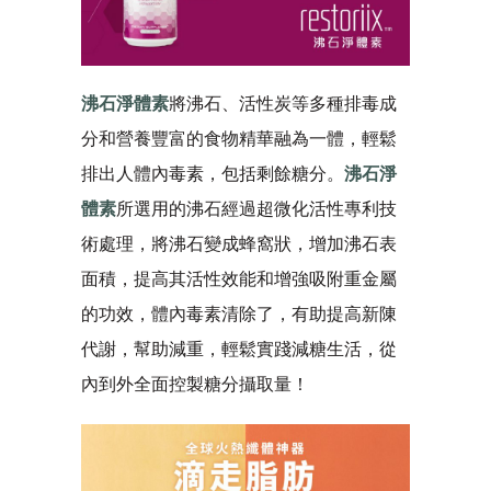
沸石淨體素
將沸石、活性炭等多種排毒成
分和營養豐富的食物精華融為一體，輕鬆
排出人體內毒素，包括剩餘糖分。
沸石淨
體素
所選用的沸石經過超微化活性專利技
術處理，將沸石變成蜂窩狀，增加沸石表
面積，提高其活性效能和增強吸附重金屬
的功效，體內毒素清除了，有助提高新陳
代謝，幫助減重，輕鬆實踐減糖生活，從
內到外全面控製糖分攝取量！