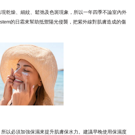
出現乾燥、細紋、鬆弛及色斑現象，所以一年四季不論室內外
ystem的日霜來幫助抵禦陽光侵襲，把紫外線對肌膚造成的傷
，所以必須加強保濕來提升肌膚保水力。建議早晚使用保濕度