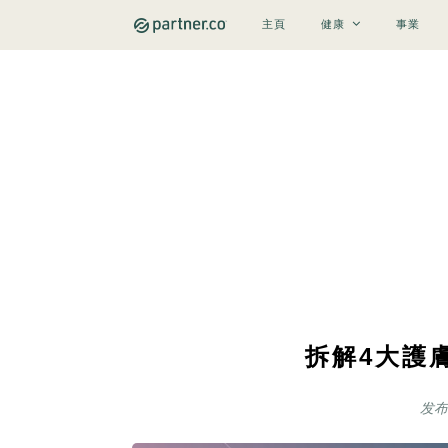
主頁
健康
事業
拆解4大護
发