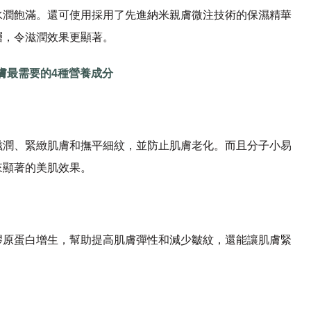
水潤飽滿。還可使用採用了先進納米親膚微注技術的保濕精華
層，令滋潤效果更顯著。
膚
最
需要的
4
種營養成分
滋潤、緊緻肌膚和撫平細紋，並防止肌膚老化。而且分子小易
來顯著的美肌效果。
膠原蛋白增生，幫助提高肌膚彈性和減少皺紋，還能讓肌膚緊