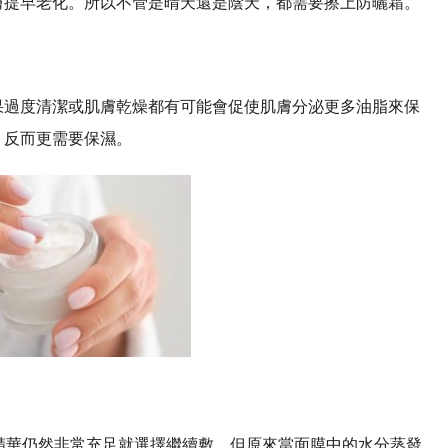
膚提早老化。所以不管是晴天還是陰天，都需要擦上防曬霜。
果過度清潔或肌膚乾燥都有可能會促使肌膚分泌更多油脂來保
，反而更需要保濕。
精華仍然非常充足就選擇繼續敷，但原來當面膜中的水分蒸發