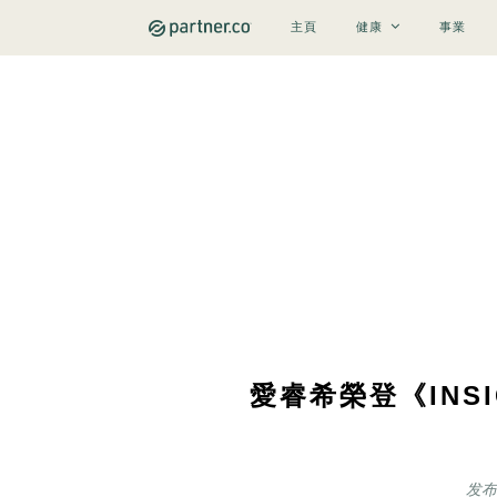
主頁
健康
事業
愛睿希榮登《INSI
发