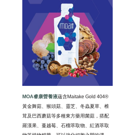
MOA睿康營養液
蘊含Maitake Gold 404®
黃金舞菇、猴頭菇、靈芝、冬蟲夏草、椎
茸及巴西蘑菇等多種東方藥用菌菇，搭配
羅漢果、蔓越莓、石榴萃取物、紅酒萃取