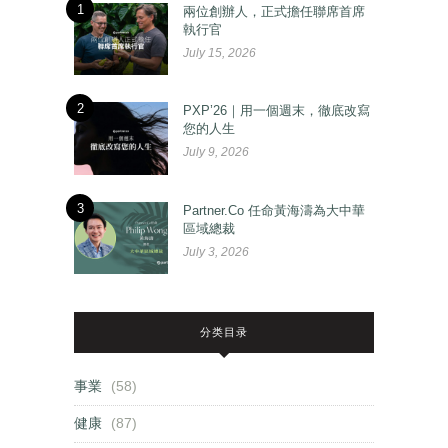
1
兩位創辦人，正式擔任聯席首席
執行官
July 15, 2026
2
PXP’26｜用一個週末，徹底改寫
您的人生
July 9, 2026
3
Partner.Co 任命黃海濤為大中華
區域總裁
July 3, 2026
分类目录
事業
(58)
健康
(87)