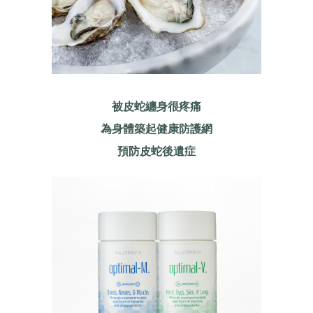
被皮蛇纏身很疼痛
為身體築起健康防護網
預防皮蛇後遺症