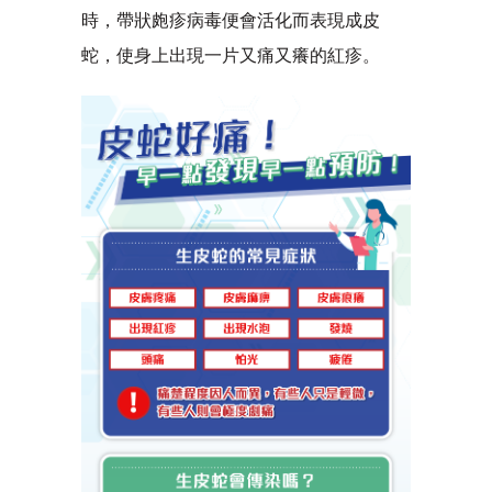
時，帶狀皰疹病毒便會活化而表現成皮
蛇，使身上出現一片又痛又癢的紅疹。