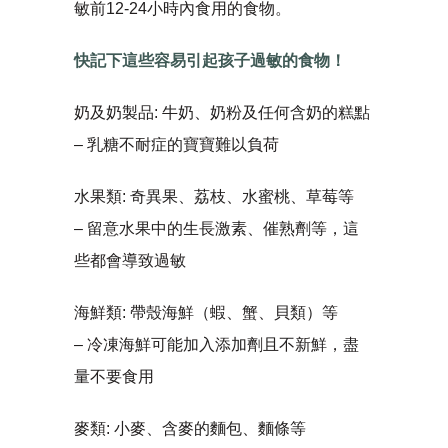
敏前12-24小時內食用的食物。
快記下這些容易引起孩子過敏的食物！
奶及奶製品: 牛奶、奶粉及任何含奶的糕點
– 乳糖不耐症的寶寶難以負荷
水果類: 奇異果、荔枝、水蜜桃、草莓等
– 留意水果中的生長激素、催熟劑等，這
些都會導致過敏
海鮮類: 帶殼海鮮（蝦、蟹、貝類）等
– 冷凍海鮮可能加入添加劑且不新鮮，盡
量不要食用
麥類: 小麥、含麥的麵包、麵條等