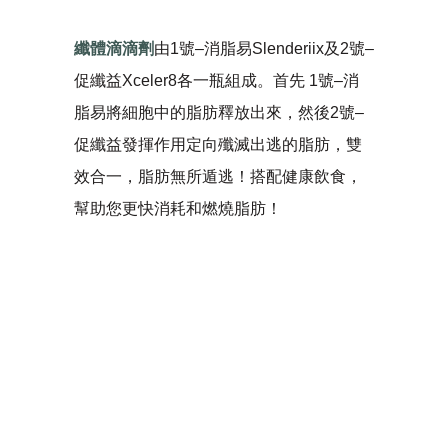
纖體滴滴劑
由1號–消脂易Slenderiix及2號–
促纖益Xceler8各一瓶組成。首先 1號–消
脂易將細胞中的脂肪釋放出來，然後2號–
促纖益發揮作用定向殲滅出逃的脂肪，雙
效合一，脂肪無所遁逃！搭配健康飲食，
幫助您更快消耗和燃燒脂肪！