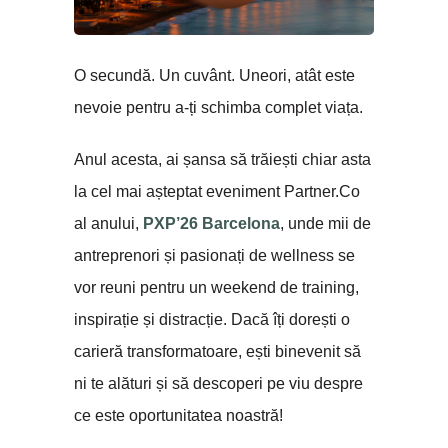
O secundă. Un cuvânt. Uneori, atât este
nevoie pentru a-ți schimba complet viața.
Anul acesta, ai șansa să trăiești chiar asta
la cel mai așteptat eveniment Partner.Co
al anului,
PXP’26 Barcelona
, unde mii de
antreprenori și pasionați de wellness se
vor reuni pentru un weekend de training,
inspirație și distracție. Dacă îți dorești o
carieră transformatoare, ești binevenit să
ni te alături și să descoperi pe viu despre
ce este oportunitatea noastră!