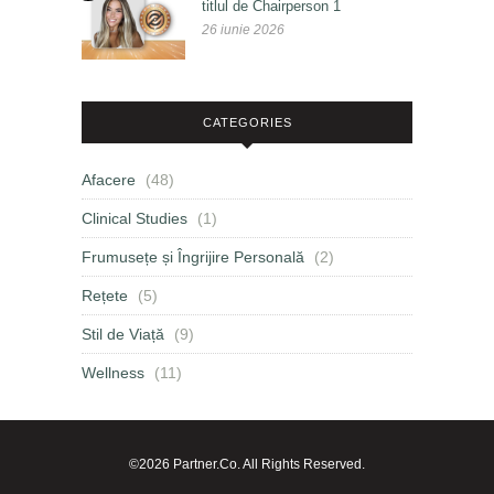
titlul de Chairperson 1
26 iunie 2026
CATEGORIES
Afacere
(48)
Clinical Studies
(1)
Frumusețe și Îngrijire Personală
(2)
Rețete
(5)
Stil de Viață
(9)
Wellness
(11)
©2026 Partner.Co. All Rights Reserved.