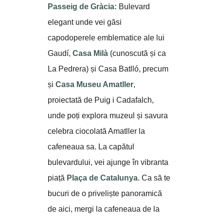
Passeig de Gràcia:
Bulevard
elegant unde vei găsi
capodoperele emblematice ale lui
Gaudí,
Casa Milà
(cunoscută și ca
La Pedrera) și Casa Batlló, precum
și
Casa Museu Amatller
,
proiectată de Puig i Cadafalch,
unde poți explora muzeul și savura
celebra ciocolată Amatller la
cafeneaua sa. La capătul
bulevardului, vei ajunge în vibranta
piață
Plaça de Catalunya
. Ca să te
bucuri de o priveliște panoramică
de aici, mergi la cafeneaua de la