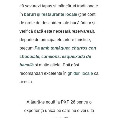
că savurezi tapas și mâncăruri tradiționale
în
baruri și restaurante locale
(ține cont
de orele de deschidere ale bucătăriilor și
verifică dacă este necesară rezervarea!),
departe de principalele artere turistice,
precum
Pa amb tomàquet, churros con
chocolate, canelons, esqueixada de
bacallà
și multe altele. Poți găsi
recomandări excelente în
ghiduri locale
ca
acesta.
Alătură-te nouă la PXP’26 pentru o
experiență unică pe care nu o vei uita