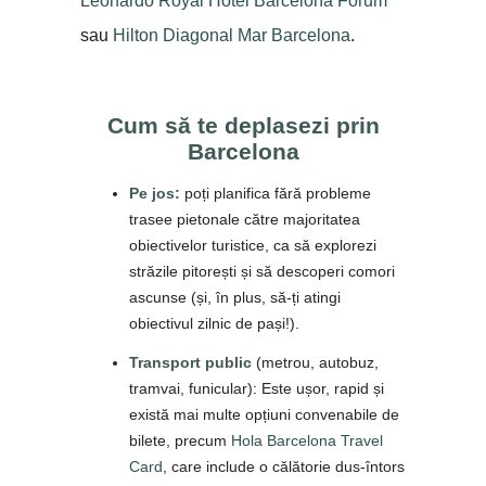
Leonardo Royal Hotel Barcelona Forum
sau
Hilton Diagonal Mar Barcelona
.
Cum să te deplasezi prin
Barcelona
Pe jos:
poți planifica fără probleme
trasee pietonale către majoritatea
obiectivelor turistice, ca să explorezi
străzile pitorești și să descoperi comori
ascunse (și, în plus, să-ți atingi
obiectivul zilnic de pași!).
Transport public
(metrou, autobuz,
tramvai, funicular): Este ușor, rapid și
există mai multe opțiuni convenabile de
bilete, precum
Hola Barcelona Travel
Card
, care include o călătorie dus-întors