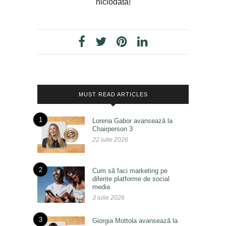
niciodată!
MUST READ ARTICLES
1
Lorena Gabor avansează la
Chairperson 3
22 iulie 2026
2
Cum să faci marketing pe
diferite platforme de social
media
3 iulie 2026
3
Giorgia Mottola avansează la