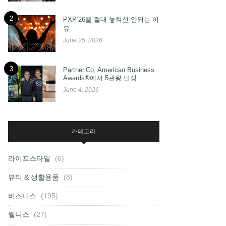
2
PXP’26을 절대 놓쳐선 안되는 이
유
June 25, 2026
3
Partner.Co, American Business
Awards®에서 5관왕 달성
June 4, 2026
카테고리
라이프스타일
(6)
뷰티 & 생활용품
(8)
비즈니스
(195)
웰니스
(27)