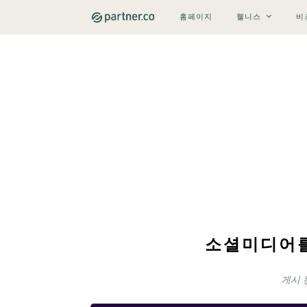
홈페이지
웰니스
비
소셜미디어를
게시 