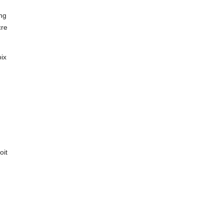
ng
cre
ix
oit