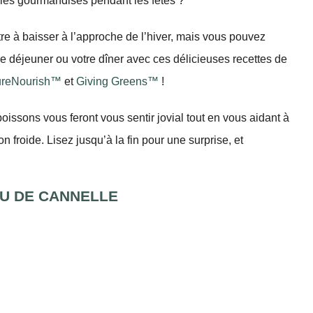
r les gourmandises pendant les fêtes ?
e à baisser à l’approche de l’hiver, mais vous pouvez
re déjeuner ou votre dîner avec ces délicieuses recettes de
ureNourish™
et
Giving Greens™
!
oissons vous feront vous sentir jovial tout en vous aidant à
n froide. Lisez jusqu’à la fin pour une surprise, et
AU DE CANNELLE