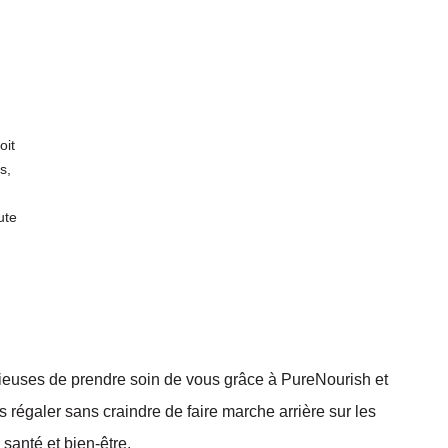
oit
s,
ute
élicieuses de prendre soin de vous grâce à PureNourish et
régaler sans craindre de faire marche arrière sur les
 santé et bien-être.