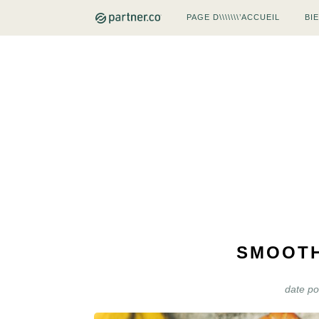
PAGE D\\\\\\\’ACCUEIL
BI
SMOOTH
date p