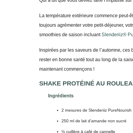
Qui a dit que vous deviez faire l’impasse su
La température extérieure commence peut-êtr
toujours agrémenter votre petit-déjeuner, vot
smoothies de saison incluant
Slenderiiz® P
Inspirées par les saveurs de l’automne, ces b
rester en bonne santé tout au long de la saiso
maintenant commençons !
SHAKE PROTÉINÉ AU ROULE
Ingrédients
2 mesures de Slenderiiz PureNourish
250 ml de lait d’amande non sucré
½ cuillère à café de cannelle