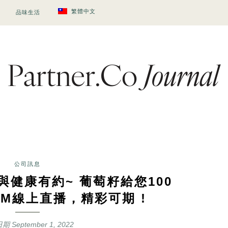
繁體中文
品味生活
公司訊息
點【與健康有約~ 葡萄籽給您100
OM線上直播，精彩可期 !
日期
September 1, 2022