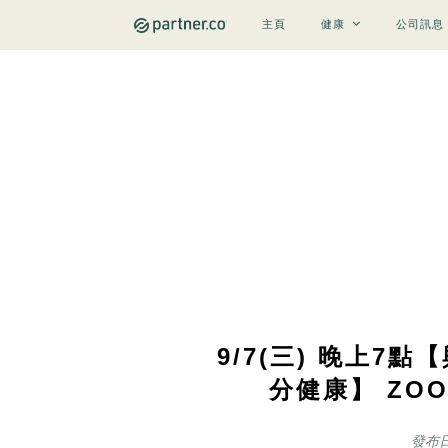
主頁
健康
公司訊息
9/7(三) 晚上7
分健康】 ZO
發布