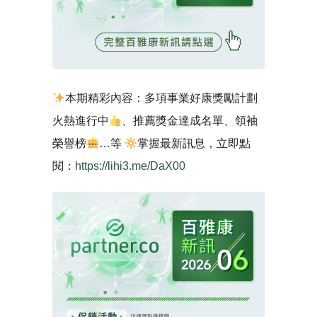
本期精彩內容：多項事業好康獎勵計劃
火熱進行中
、推薦獎金達成名單、領袖
榮譽榜
…等
掌握最新訊息，立即點
閱：
https://lihi3.me/DaX00