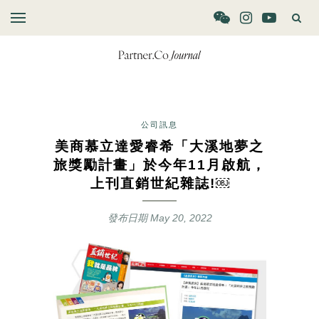
公司訊息
美商慕立達愛睿希「大溪地夢之
旅獎勵計畫」於今年11月啟航，
上刊直銷世紀雜誌!￼
發布日期
May 20, 2022