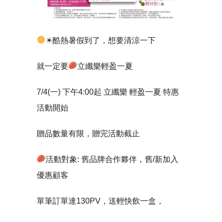
☀酷熱暑假到了，想要清涼一下
就一定要
立纖樂輕盈一夏
7/4(一) 下午4:00起 立纖樂 輕盈一夏 特惠
活動開始
贈品數量有限，贈完活動截止
活動對象: 舊品牌合作夥伴，舊/新加入
優惠顧客
單筆訂單達130PV，送輕快飲一盒，