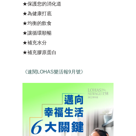
★保護您的消化道
★為健康打底
★均衡的飲食
★讓循環順暢
★補充水分
★補充膠原蛋白
《速閱LOHAS樂活報9月號》