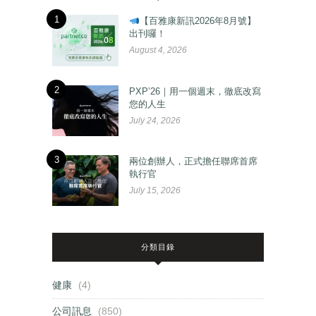
1
【百雅康新訊2026年8月號】
出刊囉！
August 4, 2026
2
PXP’26｜用一個週末，徹底改寫
您的人生
July 24, 2026
3
兩位創辦人，正式擔任聯席首席
執行官
July 15, 2026
分類目錄
健康
(4)
公司訊息
(850)