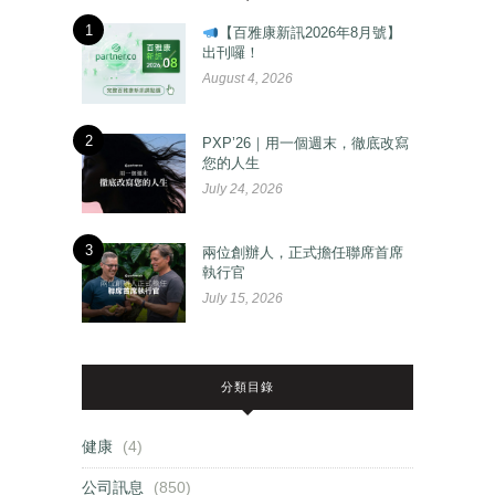
1
【百雅康新訊2026年8月號】
出刊囉！
August 4, 2026
2
PXP’26｜用一個週末，徹底改寫
您的人生
July 24, 2026
3
兩位創辦人，正式擔任聯席首席
執行官
July 15, 2026
分類目錄
健康
(4)
公司訊息
(850)