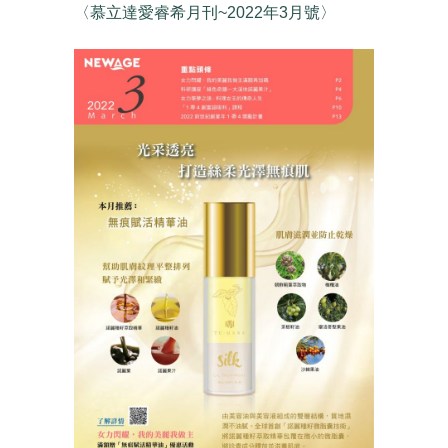
〈慕立達愛睿希月刊~2022年3月號〉