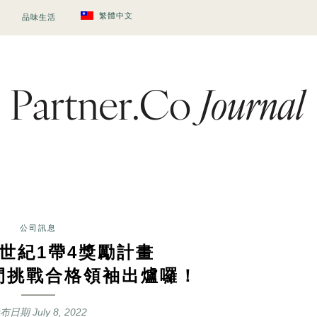
繁體中文
品味生活
公司訊息
世紀1帶4獎勵計畫
期間挑戰合格領袖出爐囉！
發布日期
July 8, 2022