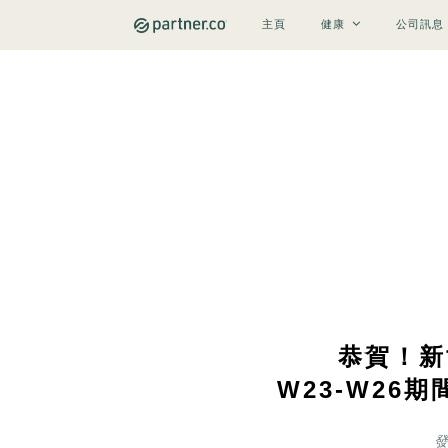
主頁
健康
公司訊息
恭賀！新
W23-W26