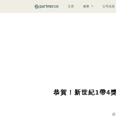
主頁
健康
公司訊息
恭賀！新世紀1帶4獎
發