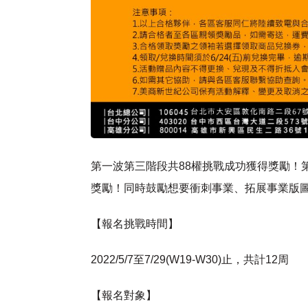
第一波第三階段共88權挑戰成功獲得獎勵！
獎勵！同時鼓勵想要衝刺事業、拓展事業版
【報名挑戰時間】
2022/5/7至7/29(W19-W30)止，共計12周
【報名對象】