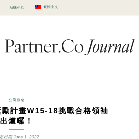
繁體中文
品味生活
公司訊息
勵計畫W15-18挑戰合格領袖
出爐囉！
布日期
June 1, 2022