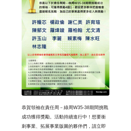
恭賀領袖在責任周－綠周W35-38期間挑戰
成功獲得獎勵。活動持續進行中！想要衝
刺事業、拓展事業版圖的夥伴們，請立即