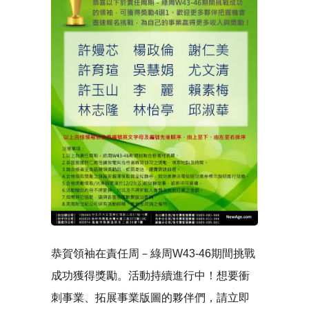
恭賀領袖在責任周－綠周W43-46期間挑戰
成功獲得獎勵。活動持續進行中！想要衝
刺事業、拓展事業版圖的夥伴們，請立即