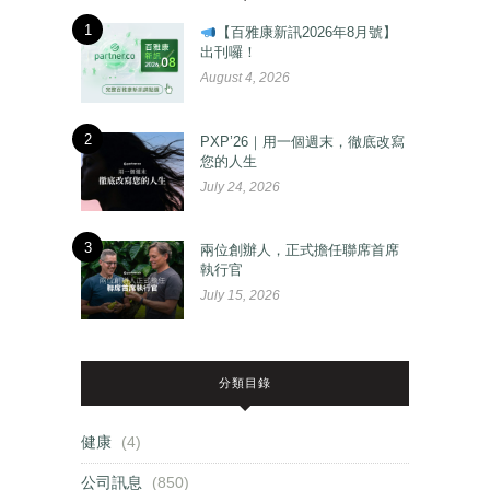
1
【百雅康新訊2026年8月號】
出刊囉！
August 4, 2026
2
PXP’26｜用一個週末，徹底改寫
您的人生
July 24, 2026
3
兩位創辦人，正式擔任聯席首席
執行官
July 15, 2026
分類目錄
健康
(4)
公司訊息
(850)