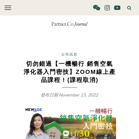
公司訊息
切勿錯過【一機暢行 銷售空氣
淨化器入門密技】ZOOM線上產
品課程 ! (課程取消)
發布日期
November 23, 2022