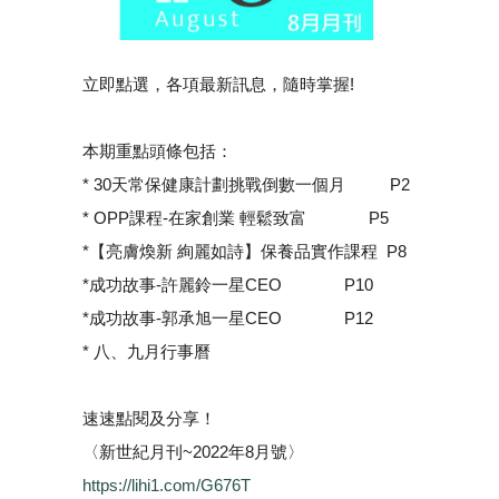
立即點選，各項最新訊息，隨時掌握!
本期重點頭條包括：
* 30天常保健康計劃挑戰倒數一個月 P2
* OPP課程-在家創業 輕鬆致富 P5
*【亮膚煥新 絢麗如詩】保養品實作課程 P8
*成功故事-許麗鈴一星CEO P10
*成功故事-郭承旭一星CEO P12
* 八、九月行事曆
速速點閱及分享！
〈新世紀月刊~2022年8月號〉
https://lihi1.com/G676T