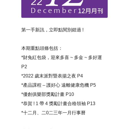
第一手新訊，立即點閱別錯過 !
本期重點頭條包括：
*財兔紅包袋，迎來多喜 ~ 多金 ~ 多好運
P2
*2022 歲末派對暨表揚之夜 P4
*產品課程 – 護好心 遠離健康危機 P5
*優創俱樂部獎勵計畫 P10
*恭賀 ! 1 帶 4 獎勵計畫合格領袖 P13
*十二月、二0二三年一月行事曆