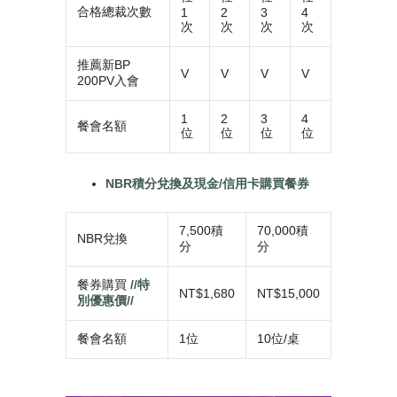
合格總裁次數
1
2
3
4
次
次
次
次
推薦新BP
V
V
V
V
200PV入會
1
2
3
4
餐會名額
位
位
位
位
NBR積分兌換及現金/信用卡購買餐券
7,500積
70,000積
NBR兌換
分
分
餐券購買
//
特
NT$1,680
NT$15,000
別優惠價//
餐會名額
1位
10位/桌