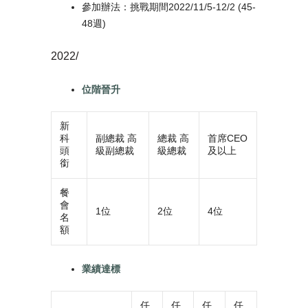
參加辦法：挑戰期間2022/11/5-12/2 (45-
48週)
2022/
位階晉升
新
科
副總裁 高
總裁 高
首席CEO
頭
級副總裁
級總裁
及以上
銜
餐
會
1位
2位
4位
名
額
業績達標
任
任
任
任