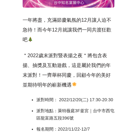
一年將盡，充滿節慶氣氛的12月讓人迫不
急待！而今年12月就讓我們一同共渡狂歡
吧
＂2022歲末派對暨表揚之夜＂將包含表
揚、抽獎及互動遊戲，這是屬於我們的年
末派對！一齊舉杯同慶，回顧今年的美好
並期待明年的嶄新機遇
派對時間： 2022/12/20(二) 17:30-20:30
派對地點：萊特薇庭3F釜宮｜台中市西屯
區龍富路五段396號
報名期間：2022/11/22-12/7