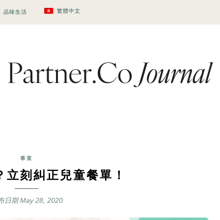
繁體中文
品味生活
事業
？立刻糾正兒童餐單！
布日期
May 28, 2020