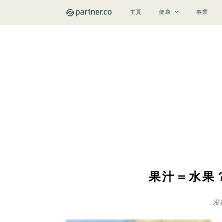
主頁
健康
事業
果汁＝水果
发