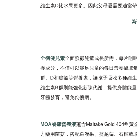
維生素D比水果更多。因此父母還需要適當
為
全衡健兒素
全面照顧兒童成長所需，每片咀
養成分，不僅可以滿足兒童的每日營養攝取量
群、D和膽鹼等營養素，讓孩子吸收多種維
維生素B群則能強化新陳代謝，提供身體能量
牙齒發育，避免佝僂病。
MOA睿康營養液
蘊含Maitake Gold 
方藥用菌菇，搭配羅漢果、蔓越莓、石榴萃