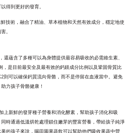
可以得到更好的發育。
x天然保鮮技術，融合了精油、草本植物和天然有效成分，穩定地使
傷害。
2，還蘊含了多種可以為身體提供最容易吸收的必需維生素、
比例，是目前最安全及最有效的鈣鎂成分比例以及鞏固骨質比
K2則可以確保鈣質流向骨骼，而不是停留在血液當中。避免
，助力孩子骨骼健康！
再加上新鮮的發芽種子營養和消化酵素，幫助孩子消化和吸
，同時通過低溫烘乾處理鎖住嫩芽的豐富營養，帶給孩子純淨
水果的孩子來說，喝田園果蔬飲可以幫助他們吸收果蔬中營