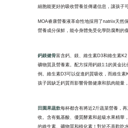
細胞能更好的吸收營養並傳遞信息，讓孩子
MOA睿康營養液革命性地採用了natrii
營養成分保鮮，能令身體免受化學防腐劑的
鈣鎂健骨
富含鈣、鎂、維生素D3和維生素K
礦物質及營養素。配方採用鈣鎂1:1的黃金
例。維生素D3可以促進鈣質吸收，而維生素
孩子因缺乏鈣質而影響骨骼健康和肌肉能量
田園果蔬飲
每杯都含有將近2斤蔬菜營養，
收。含有氨基酸、優質酵素和超級水果精華
的維生素、礦物質和植化素！對於不喜歡吃