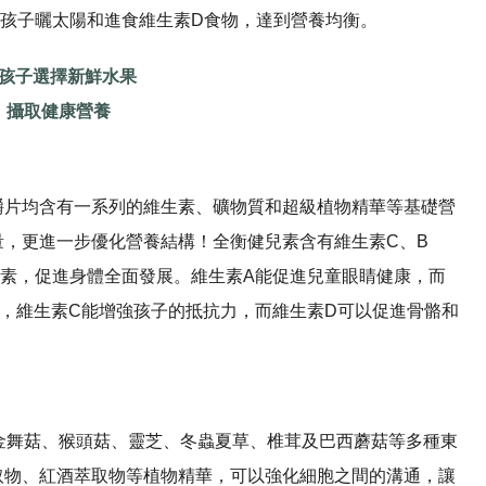
帶孩子曬太陽和進食維生素D食物，達到營養均衡。
孩子選擇新鮮水果
攝取健康營養
嚼片均含有一系列的維生素、礦物質和超級植物精華等基礎營
，更進一步優化營養結構！全衡健兒素含有維生素C、B
生素，促進身體全面發展。維生素A能促進兒童眼睛健康，而
，維生素C能增強孩子的抵抗力，而維生素D可以促進骨骼和
404® 黃金舞菇、猴頭菇、靈芝、冬蟲夏草、椎茸及巴西蘑菇等多種東
取物、紅酒萃取物等植物精華，可以強化細胞之間的溝通，讓