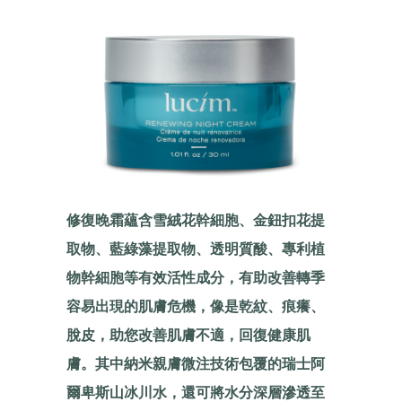
修復晚霜蘊含雪絨花幹細胞、金鈕扣花提
取物、藍綠藻提取物、透明質酸、專利植
物幹細胞等有效活性成分，有助改善轉季
容易出現的肌膚危機，像是乾紋、痕癢、
脫皮，助您改善肌膚不適，回復健康肌
膚。其中納米親膚微注技術包覆的瑞士阿
爾卑斯山冰川水，還可將水分深層滲透至