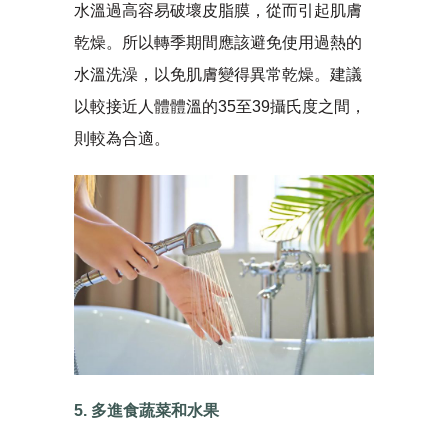
水溫過高容易破壞皮脂膜，從而引起肌膚
乾燥。所以轉季期間應該避免使用過熱的
水溫洗澡，以免肌膚變得異常乾燥。建議
以較接近人體體溫的35至39攝氏度之間，
則較為合適。
5. 多進食蔬菜和水果