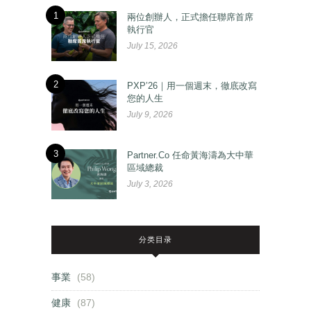
1
兩位創辦人，正式擔任聯席首席
執行官
July 15, 2026
2
PXP’26｜用一個週末，徹底改寫
您的人生
July 9, 2026
3
Partner.Co 任命黃海濤為大中華
區域總裁
July 3, 2026
分类目录
事業
(58)
健康
(87)