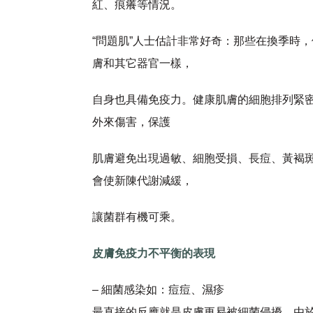
紅、痕癢等情況。
“問題肌”人士估計非常好奇：那些在換季時
膚和其它器官一樣，
自身也具備免疫力。健康肌膚的細胞排列緊
外來傷害，保護
肌膚避免出現過敏、細胞受損、長痘、黃褐
會使新陳代謝減緩，
讓菌群有機可乘。
皮膚免疫力不平衡的表現
– 細菌感染如：痘痘、濕疹
最直接的反應就是皮膚更易被細菌侵擾。由