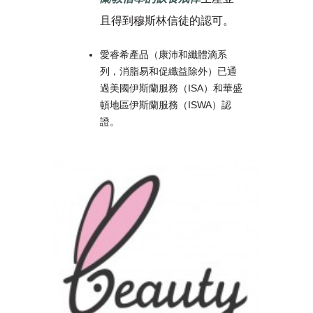
且得到穆斯林信徒的認可。
愛睿希產品（康沛和纖體滴系
列，消脂易和促纖益除外）已通
過美國伊斯蘭服務（ISA）和華盛
頓地區伊斯蘭服務（ISWA）認
證。