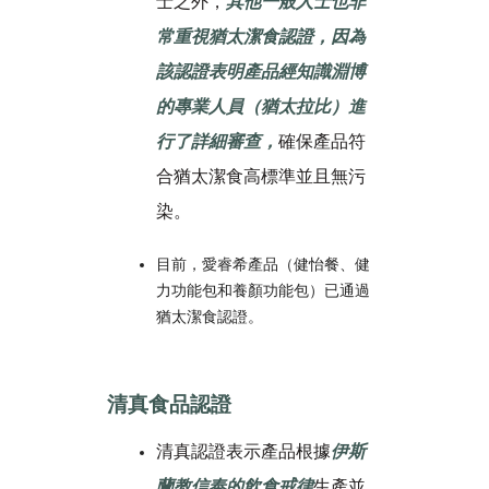
士之外，
其他一般人士也非
常重視猶太潔食認證，因為
該認證表明產品經知識淵博
的專業人員（猶太拉比）進
行了詳細審查，
確保產品符
合猶太潔食高標準並且無污
染。
目前，愛睿希產品（健怡餐、健
力功能包和養顏功能包）已通過
猶太潔食認證。
清真食品認證
清真認證表示產品根據
伊斯
蘭教信奉的飲食戒律
生產並