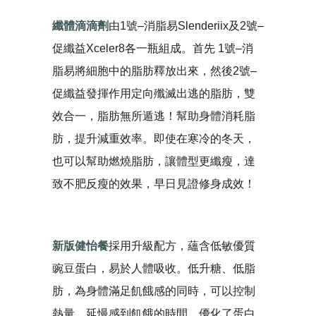
纖體滴滴劑
由1號–消脂易Slenderiix及2號–
促纖益Xceler8各一瓶組成。首先 1號–消
脂易將細胞中的脂肪釋放出來，然後2號–
促纖益發揮作用定向殲滅出逃的脂肪，雙
效合一，脂肪無所遁逃！幫助身體消耗脂
肪，提升減重效率。即使在寒冷的冬天，
也可以幫助燃燒脂肪，讓體型更纖瘦，達
致不肥反瘦的效果，早日見證修身成效！
新版健怡餐
採用升級配方，蘊含低敏優質
豌豆蛋白，易於人體吸收。低升糖、低脂
肪，為身體滿足飢餓感的同時，可以控制
熱量，延慢感到飢餓的時間。優化了蛋白