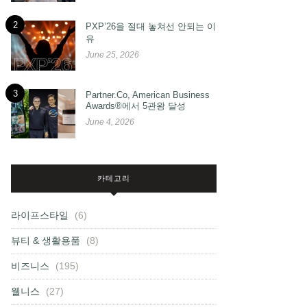
2
PXP’26을 절대 놓쳐선 안되는 이
유
June 25, 2026
3
Partner.Co, American Business
Awards®에서 5관왕 달성
June 4, 2026
카테고리
라이프스타일
(6)
뷰티 & 생활용품
(8)
비즈니스
(195)
웰니스
(27)