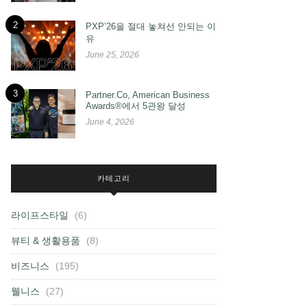
2
PXP’26을 절대 놓쳐선 안되는 이
유
June 25, 2026
3
Partner.Co, American Business
Awards®에서 5관왕 달성
June 4, 2026
카테고리
라이프스타일
(6)
뷰티 & 생활용품
(8)
비즈니스
(195)
웰니스
(27)