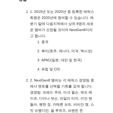
1. 2019년 또는 2020년 중 등록한 애릭스
회원은 2020년에 참여할 수 있습니다. 매
분기 말에 다음지역에서 상위 8명의 새로
운 멤버가 선정될 것이며 NextGen8이라
고 합니다.
중국
북미(호주, 캐나다, 미국, 멕시코)
APAC(일본, 대만 및 한국)
유럽 및 CIS
2. NextGen8 멤버는 각 애릭스 경영팀 중
에서 멘토를 선택할 기회를 갖게 됩니다.
경영팀: 프레드 쿠퍼, 마크 윌슨, 제프 예
이츠, 디아나 랏슨, 라일리 티머, 이안 챈
들러, 웬한 장, 카메론 보트, 비비안 챙, 스
캇 슈웬디만, 필 루위즈, 브랜돈 존