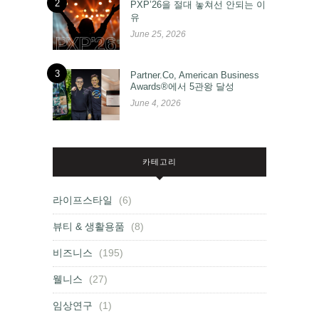
2
PXP’26을 절대 놓쳐선 안되는 이
유
June 25, 2026
3
Partner.Co, American Business
Awards®에서 5관왕 달성
June 4, 2026
카테고리
라이프스타일
(6)
뷰티 & 생활용품
(8)
비즈니스
(195)
웰니스
(27)
임상연구
(1)