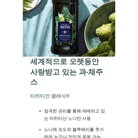
세계적으로 오랫동안
사랑받고 있는 과‧채주
스
타히티안 클래식®
엄격한 관리를 통해 재배되고 있
는 타히티산 노니만 사용
노니에 포도와 블루베리를 추가
하여 누구나 맛있게 음용 가능