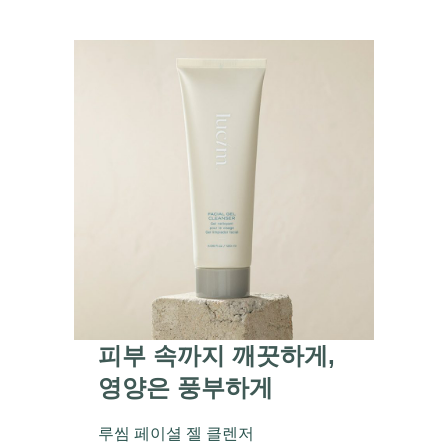
피부 속까지 깨끗하게,
영양은 풍부하게
루씸 페이셜 젤 클렌저