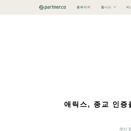
홈페이지
웰니스
비
애릭스, 종교 인증
게시 