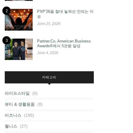
2
PXP’26을 절대 놓쳐선 안되는 이
유
June 25, 2026
3
Partner.Co, American Business
Awards®에서 5관왕 달성
June 4, 2026
카테고리
라이프스타일
(6)
뷰티 & 생활용품
(8)
비즈니스
(195)
웰니스
(27)