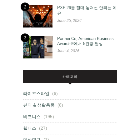
2
PXP’26을 절대 놓쳐선 안되는 이
유
June 25, 2026
3
Partner.Co, American Business
Awards®에서 5관왕 달성
June 4, 2026
카테고리
라이프스타일
(6)
뷰티 & 생활용품
(8)
비즈니스
(195)
웰니스
(27)
임상연구
(1)